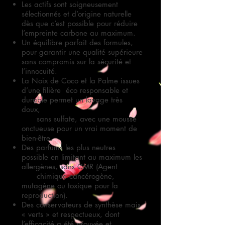
Les actifs sont soigneusement
sélectionnés et d’origine naturelle
dès que c’est possible pour réduire
l’empreinte carbone au maximum.
Un équilibre parfait des formules,
pour garantir une qualité supérieure
sans compromis sur la sécurité et
l’innocuité.
La Noix de Coco et la Palme issues
d’une filière éco responsable et
durable permet un lavage très
doux,
sans sulfate, avec une mousse
onctueuse pour un vrai moment de
bien-être.
Des parfums les plus neutres
possible en limitant au maximum les
allergènes, sans CMR
(Agent
chimique cancérogène,
mutagène ou toxique pour la
reproduction).
Des conservateurs de synthèse mais
« verts » et respectueux, dont
l’efficacité a été prouvée
et