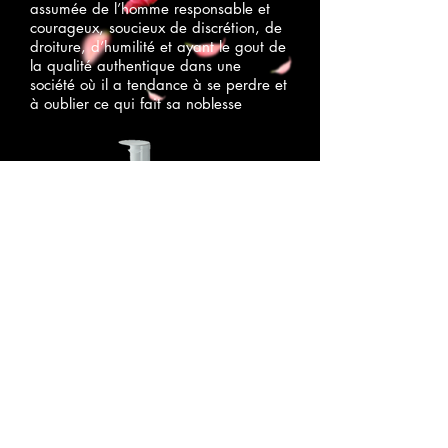
assumée de l’homme responsable et
courageux, soucieux de discrétion, de
droiture, d’humilité et ayant le gout de
la qualité authentique dans une
société où il a tendance à se perdre et
à oublier ce qui fait sa noblesse
INSTANT TRAITAN
T
Cette gamme a été spécifiquement
développée pour apporter des rituels
complets de Bien-être grâce aux actifs,
textures et parfums.
Le massage capillaire a de puissantes