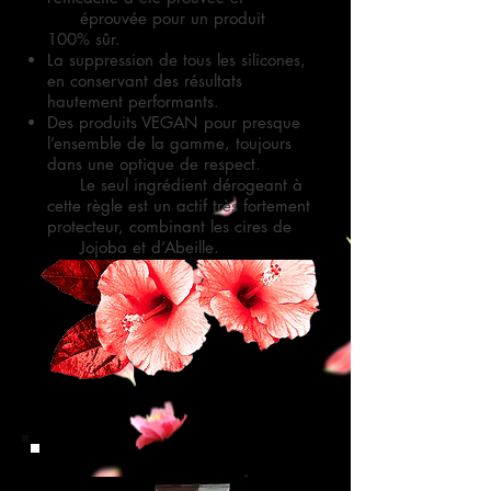
éprouvée pour un produit
100% sûr.
La suppression de tous les silicones,
en conservant des résultats
hautement performants.
Des produits VEGAN pour presque
l’ensemble de la gamme, toujours
dans une optique
de respect.
Le seul ingrédient dérogeant à
cette règle est un actif très fortement
protecteur,
combinant les cires de
Jojoba et d’Abeille.