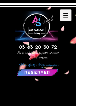
05 63 20 30 72
Plus qu' une habitude , la fidélité est souvent
preuve de confiance.
Mon objectif : Votre satisfaction !
RESERVER