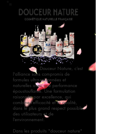
Douceur Nature, c’est
l'alliance sans compromis de
formules ultra-raisonnées et
naturelles avec une performance
époustouflante.
Une formulation
raisonnée par excellence, qui
combine l’efficacité et la qualité,
dans le plus grand respect possible,
des utilisateurs et de
l’environnement.
Dans les produits "douceur nature"