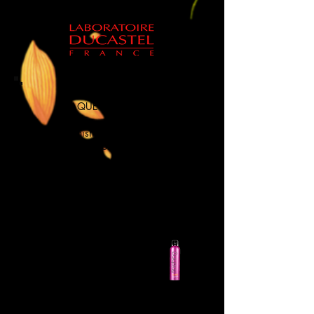
/DESIGN
LAQUE FINISHING +
La Laque Finishing + fixe durablement
toutes vos coiffures!
Élasticité
: Une meilleure tenue
Resistance
: Renforce la résistance de la
racine à la pointe
Imperméabilité
: L’eau est le pire ennemi de
tous les
coiffages ! La fibre est protégée grâce à
l’action
filmogène
de ce véritable bouclier anti-eau.