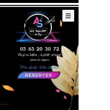
05 63 20 30 72
Plus qu' une habitude , la fidélité est souvent
preuve de confiance.
Mon objectif : Votre satisfaction !
RESERVER